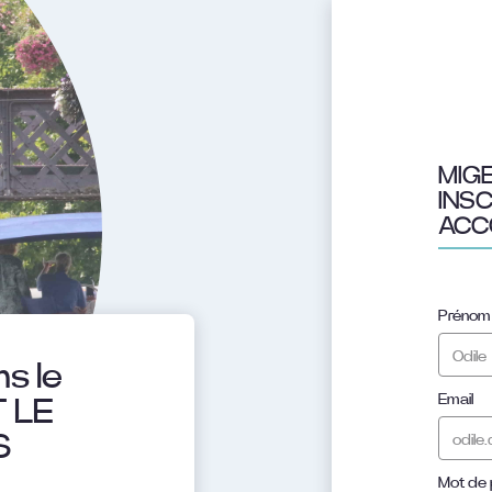
MIGE
INS
ACC
Prénom
s le
Email
 LE
S
Mot de 