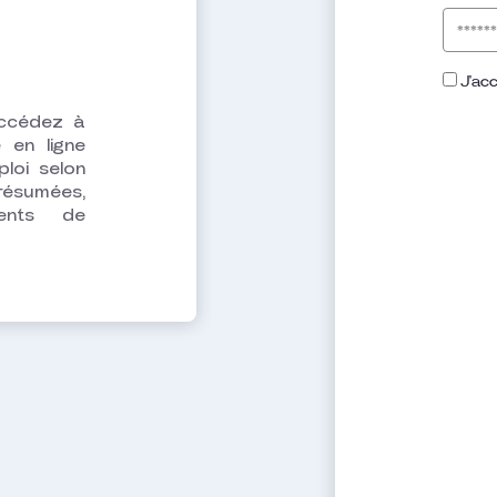
J'acc
accédez à
 en ligne
loi selon
 résumées,
ents de