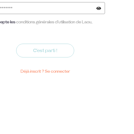
epte les
conditions générales d'utilisation de Laou
.
C'est parti !
Déjà inscrit ?
Se connecter